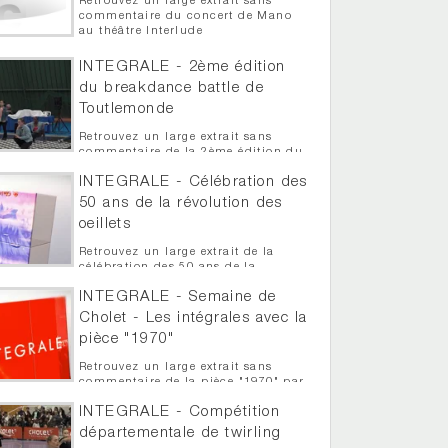
Retrouvez un large extrait sans
commentaire du concert de Mano
au théâtre Interlude
INTEGRALE - 2ème édition
du breakdance battle de
Toutlemonde
Retrouvez un large extrait sans
commentaire de la 2ème édition du
Breakdance Battle de Toutlemonde
INTEGRALE - Célébration des
50 ans de la révolution des
oeillets
Retrouvez un large extrait de la
célébration des 50 ans de la
révolution des oeillets à Trémentines
INTEGRALE - Semaine de
Cholet - Les intégrales avec la
pièce "1970"
Retrouvez un large extrait sans
commentaire de la pièce "1970" par
Le Maringouin dans le cadre des
INTEGRALE - Compétition
intégrale de la semaine de Cholet
départementale de twirling