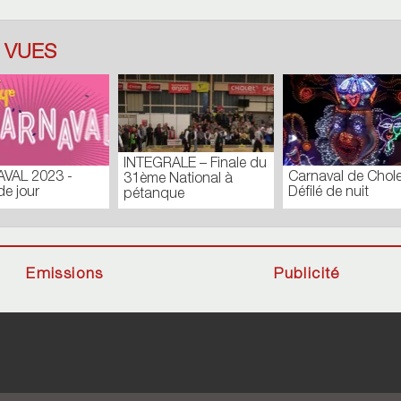
 VUES
TOUR DES
CONSEIL MUN
urnal du Lundi 27
COMMUNES_N171
EXTRAORDINA
ût 2018
Batistyl
FÉVRIER 201
Emissions
Publicité