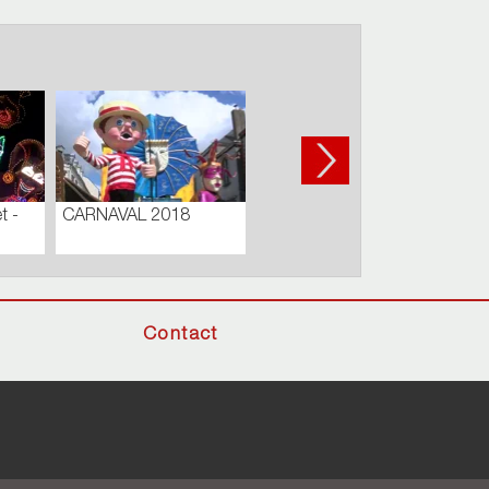
ICIPAL
Journal du Lundi 03
Carnaval de Cholet -
IRE –
Septembre 2018
Défilé de jour
9
Contact