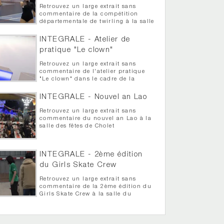
Retrouvez un large extrait sans
commentaire de la compétition
départementale de twirling à la salle
Auguste Grégoire
INTEGRALE - Atelier de
pratique "Le clown"
Retrouvez un large extrait sans
commentaire de l'atelier pratique
"Le clown" dans le cadre de la
semaine théâtrale de Cholet
INTEGRALE - Nouvel an Lao
Retrouvez un large extrait sans
commentaire du nouvel an Lao à la
salle des fêtes de Cholet
INTEGRALE - 2ème édition
du Girls Skate Crew
Retrouvez un large extrait sans
commentaire de la 2ème édition du
Girls Skate Crew à la salle du
bordage Luneau