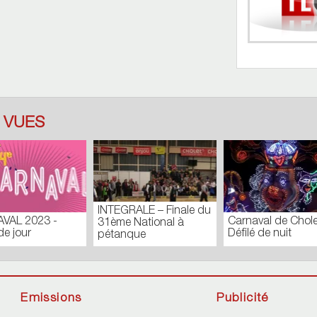
 VUES
TOUR DES
CONSEIL
Journal du Lundi 27
COMMUNES_N171
EXTRAOR
Août 2018
Batistyl
FÉVRIER
Emissions
Publicité