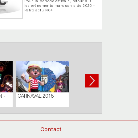
Pour la période estivale, retour sur
les événements marquants de 2026 -
Retro actu N04
 MUNICIPAL
Journal du Lundi 03
Carnaval de Cholet 
DINAIRE –
Septembre 2018
Défilé de jour
 2019
Contact