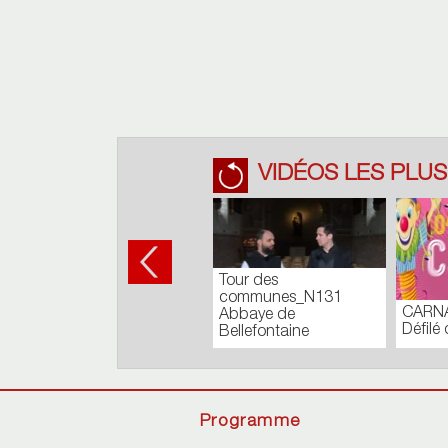
VIDÉOS LES PLUS
– Finale du
Carnaval de Cholet -
CARNAVAL 2018
onal à
Défilé de nuit
Programme