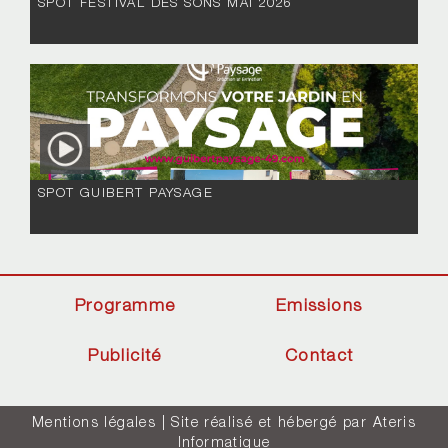
SPOT FESTIVAL DES SONS MAI 2026
SPOT GUIBERT PAYSAGE
Programme
Emissions
Publicité
Contact
Mentions légales
| Site réalisé et hébergé par
Ateris
Informatique