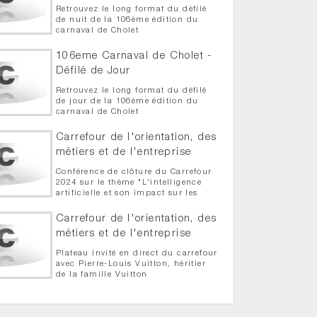
Retrouvez le long format du défilé
de nuit de la 106ème édition du
carnaval de Cholet
106eme Carnaval de Cholet -
Défilé de Jour
Retrouvez le long format du défilé
de jour de la 106ème édition du
carnaval de Cholet
Carrefour de l'orientation, des
métiers et de l'entreprise
Conférence de clôture du Carrefour
2024 sur le thème "L'intelligence
artificielle et son impact sur les
métiers" par Xavier Aimé, chercheur
en intelligence artificielle associé à
Carrefour de l'orientation, des
l'INSERM
métiers et de l'entreprise
Plateau invité en direct du carrefour
avec Pierre-Louis Vuitton, héritier
de la famille Vuitton