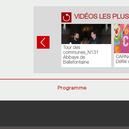
VIDÉOS LES PLUS
Tour des
communes_N131
CARNA
Abbaye de
Défilé 
Bellefontaine
Programme