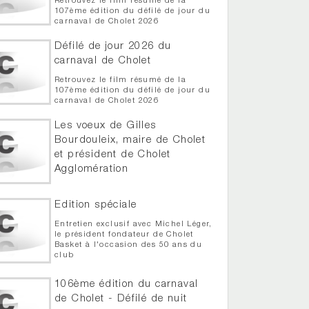
Retrouvez le film résumé de la
107ème édition du défilé de jour du
carnaval de Cholet 2026
Défilé de jour 2026 du
carnaval de Cholet
Retrouvez le film résumé de la
107ème édition du défilé de jour du
carnaval de Cholet 2026
Les voeux de Gilles
Bourdouleix, maire de Cholet
et président de Cholet
Agglomération
Gilles Bourdouleix, maire de Cholet
et président de Cholet
Edition spéciale
Agglomération vous présente ses
voeux pour l'année 2026
Entretien exclusif avec Michel Léger,
le président fondateur de Cholet
Basket à l'occasion des 50 ans du
club
106ème édition du carnaval
de Cholet - Défilé de nuit