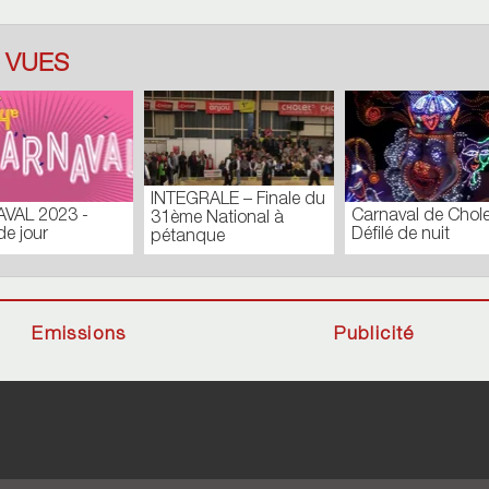
 VUES
INTEGRALE – Finale du
VAL 2023 -
Carnaval de Chole
31ème National à
de jour
Défilé de nuit
pétanque
Emissions
Publicité