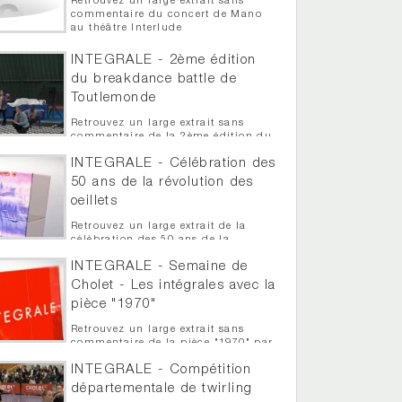
Retrouvez un large extrait sans
commentaire du concert de Mano
au théâtre Interlude
INTEGRALE - 2ème édition
du breakdance battle de
Toutlemonde
Retrouvez un large extrait sans
commentaire de la 2ème édition du
Breakdance Battle de Toutlemonde
INTEGRALE - Célébration des
50 ans de la révolution des
oeillets
Retrouvez un large extrait de la
célébration des 50 ans de la
révolution des oeillets à Trémentines
INTEGRALE - Semaine de
Cholet - Les intégrales avec la
pièce "1970"
Retrouvez un large extrait sans
commentaire de la pièce "1970" par
Le Maringouin dans le cadre des
INTEGRALE - Compétition
intégrale de la semaine de Cholet
départementale de twirling