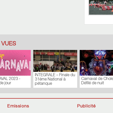
 VUES
TOUR DES
CONSEIL MUNICIPAL
i 27
J
COMMUNES_N171
EXTRAORDINAIRE –
Batistyl
FÉVRIER 2019
Emissions
Publicité