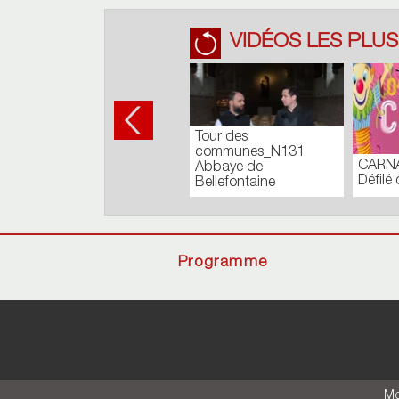
VIDÉOS LES PLUS
Tour des
communes_N131
CARNA
Abbaye de
Défilé 
Bellefontaine
Programme
Me