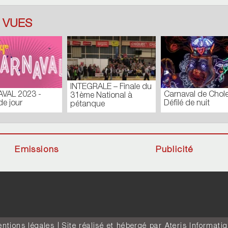
 VUES
INTEGRALE – Finale du
VAL 2023 -
Carnaval de Chole
31ème National à
de jour
Défilé de nuit
pétanque
Emissions
Publicité
ntions légales
| Site réalisé et hébergé par
Ateris Informati